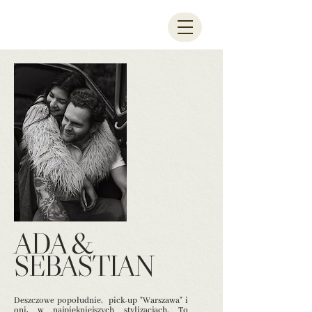
ADA &
SEBASTIAN
Deszczowe popołudnie, pick-up "Warszawa" i
oni, w najpiękniejszych stylizacjach. To